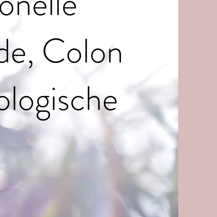
ionelle
de, Colon
ologische