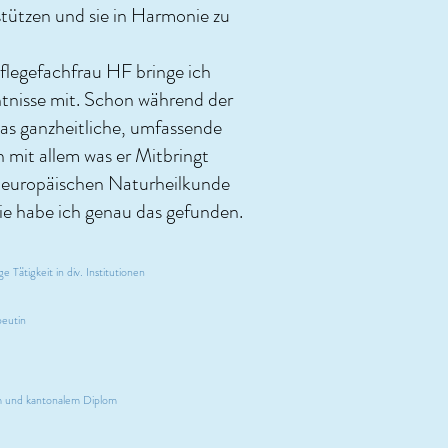
stützen und sie in Harmonie zu
flegefachfrau HF bringe ich
ntnisse mit. Schon während der
as ganzheitliche, umfassende
it allem was er Mitbringt
en europäischen Naturheilkunde
ie habe ich genau das gefunden.
 Tätigkeit in div. Institutionen
eutin
em und kantonalem Diplom