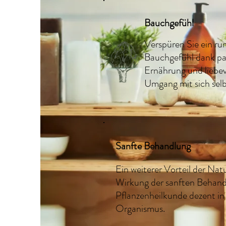
Bauchgefühl
Verspüren Sie ein r
Bauchgefühl dank pa
Ernährung und liebe
Umgang mit sich selb
Sanfte Behandlung
Ein weiterer Vorteil der Natu
Wirkung der sanften Behandl
Pflanzenheilkunde dezent i
Organismus.