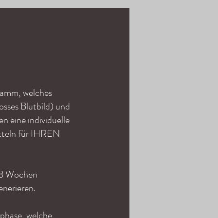
gramm, welches
osses Blutbild) und
n eine individuelle
tteln für IHREN
 8 Wochen
generieren.
phase, welche