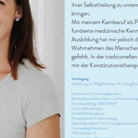
ihrer Selbstheilung zu unter
bringen.
Mit meinem Kernberuf als P
fundierte medizinische Ken
Ausbildung hat mir jedoch d
Wahrnehmen des Menschen m
gefehlt. In der traditionell
mit der Konstitutionstherap
Werdegang
Ausbildung zur Pflegefachfrau HF & langjährige
Ganzheitliche Ernährungsberaterin
Biosomadynamische Atem- und Körpertherap
Grundausbildung APM Radloff
Colon Hydrotherapie
Dunkelfeldmikroskopie
Therapeutische Frauenmassage
Naturheilpraktikerin TEN mit eidgenössisch
Traumadialog Practitioner
TRE Provider i.A.