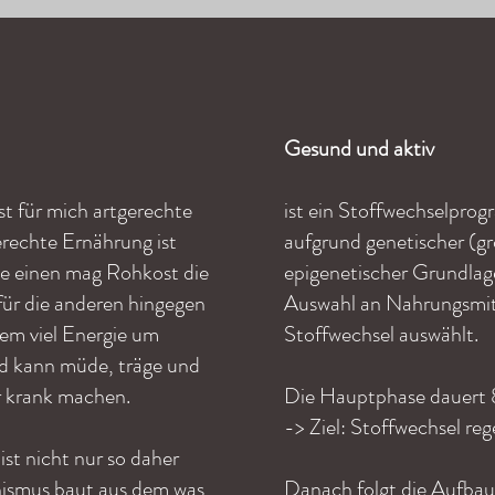
Gesund und aktiv
t für mich artgerechte
ist ein Stoffwechselpro
rechte Ernährung ist
aufgrund genetischer (gr
 die einen mag Rohkost die
epigenetischer Grundlage
 für die anderen hingegen
Auswahl an Nahrungsmi
em viel Energie um
Stoffwechsel auswählt.
d kann müde, träge und
r krank machen.
Die Hauptphase dauert
-> Ziel: Stoffwechsel re
ist nicht nur so daher
nismus baut aus dem was
Danach folgt die Aufbau