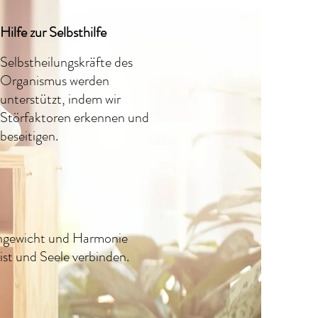
Hilfe zur Selbsthilfe
Selbstheilungskräfte des
Organismus werden
unterstützt, indem wir
Störfaktoren erkennen und
beseitigen.
chgewicht und Harmonie
ist und Seele verbinden.