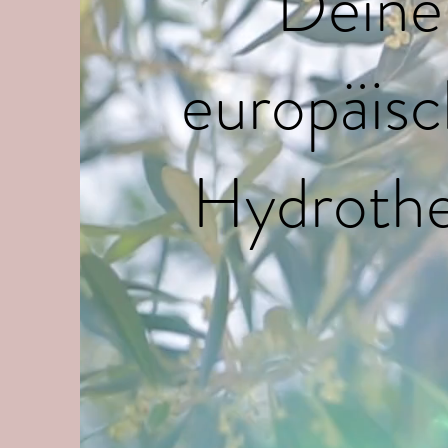
Deine 
europäisc
Hydrothe