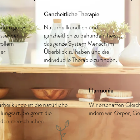
Ganzheitliche Therapie
undum gutes
Naturheilkundlich und
ssender
ganzheitlich zu behandeln heisst,
vollem
das ganze System Mensch im
er.
Überblick zu haben und die
individuelle Therapie zu finden.
Harmonie
rheilkunde ist die natürliche
Wir erschaffen Glei
ungsart. So greift die
indem wir Körper, Ge
n den menschlichen