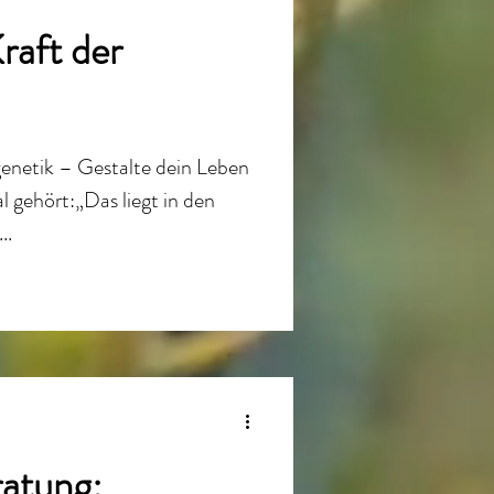
raft der
genetik – Gestalte dein Leben
l gehört:„Das liegt in den
..
atung;