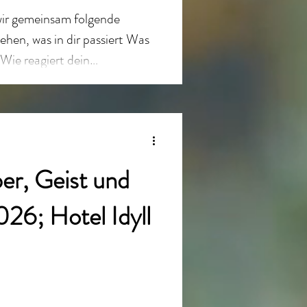
wir gemeinsam folgende
ehen, was in dir passiert Was
 Wie reagiert dein
inführung in die Polyvagal-
Flucht, Erstarrung) 2. Dein
erwahrnehmung &
on Überforderung früh
r Atemtechniken zur
er, Geist und
g Atem als Zugang zu deinem
n durch
026; Hotel Idyll