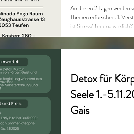
An diesen 2 Tagen werden 
Themen erforschen: 1. Verst
ist Stress/ Trauma wirklich?
Nervensystem auf Stress? E
Theorie (Sicherheit, Kampf/
Körper als Schlüssel Körp
Ressourcenarbeit Signale v
erkennen 3. Atem als Anke
Detox für Körp
Beruhigung und Aktivierun
Nervensystem 4. Regulatio
Seele 1.-5.11.2
Gais